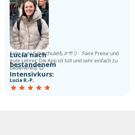
Lucia nach
Sehr gute Fahrschule!💪🎉🎊🎈 Faire Preise und
gute Lehrer. Die App ist toll und sehr einfach zu
bestandenem
bedienen!!😍 😊
Intensivkurs:
Lucia R.-P.