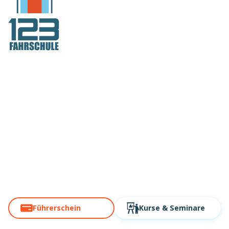
Motorrad
Führerschein
bei der Nr.1
Über 60 Standorte. Modern,
digital, schnell!
Führerschein
Kurse
& Seminare