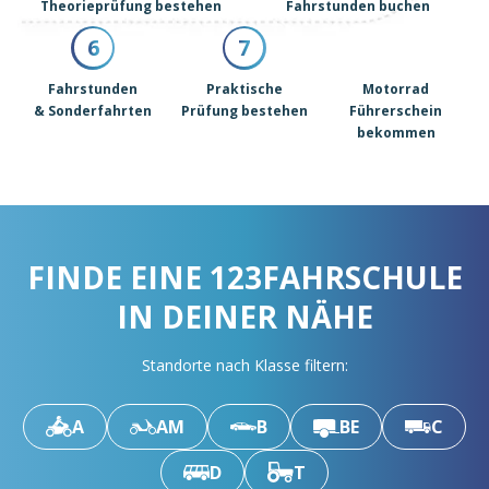
Theorieprüfung bestehen
Fahrstunden buchen
6
7
Fahrstunden
Praktische
Motorrad
& Sonderfahrten
Prüfung bestehen
Führerschein
bekommen
FINDE EINE 123FAHRSCHULE
IN DEINER NÄHE
Standorte nach Klasse filtern:
A
AM
B
BE
C
D
T