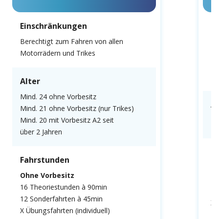
Einschränkungen
E
Berechtigt zum Fahren von allen
Le
Motorrädern und Trikes
11
Tr
15
Alter
Mind. 24 ohne Vorbesitz
Al
Mind. 21 ohne Vorbesitz (nur Trikes)
Mind. 20 mit Vorbesitz A2 seit
Mi
über 2 Jahren
F
Fahrstunden
Oh
Ohne Vorbesitz
16
16 Theoriestunden à 90min
12
12 Sonderfahrten à 45min
X 
X Übungsfahrten (individuell)