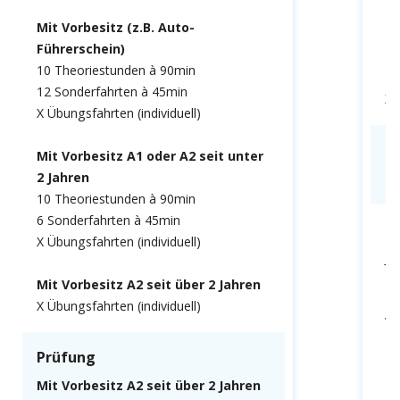
Mi
Mit Vorbesitz (z.B. Auto-
Fü
Führerschein)
10
10 Theoriestunden à 90min
12
12 Sonderfahrten à 45min
X 
X Übungsfahrten (individuell)
P
Mit Vorbesitz A1 oder A2 seit unter
2 Jahren
Th
10 Theoriestunden à 90min
6 Sonderfahrten à 45min
F
X Übungsfahrten (individuell)
Ju
Er
Mit Vorbesitz A2 seit über 2 Jahren
Ku
X Übungsfahrten (individuell)
Ve
Prüfung
Mit Vorbesitz A2 seit über 2 Jahren