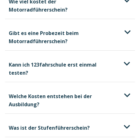
Wie viel kostet der
Motorradführerschein?
Gibt es eine Probezeit beim
kostenlosen und
Motorradführerschein?
unverbindlichen Beratungstermin
ersten
AM
Kann ich 123fahrschule erst einmal
welche Kosten beim
L
T
"auf Probe"
testen?
Führerschein entstehen können, wovon sie
zwei Jahre
abhängen und wie du selbst Einfluss darauf
nehmen kannst
Welche Kosten entstehen bei der
keine neue Probezeit
Ausbildung?
Was ist der Stufenführerschein?