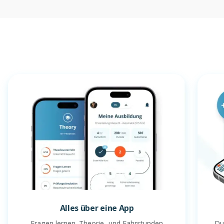
Alles über eine App
Fragen lernen. Theorie- und Fahrstunden
Du