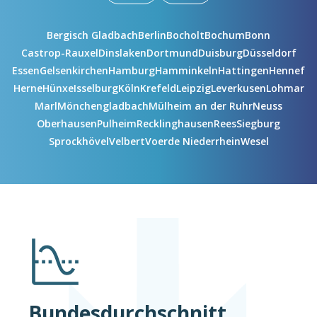
Bergisch Gladbach
Berlin
Bocholt
Bochum
Bonn
Castrop-Rauxel
Dinslaken
Dortmund
Duisburg
Düsseldorf
Essen
Gelsenkirchen
Hamburg
Hamminkeln
Hattingen
Hennef
Herne
Hünxe
Isselburg
Köln
Krefeld
Leipzig
Leverkusen
Lohmar
Marl
Mönchengladbach
Mülheim an der Ruhr
Neuss
Oberhausen
Pulheim
Recklinghausen
Rees
Siegburg
Sprockhövel
Velbert
Voerde Niederrhein
Wesel
Bundesdurchschnitt