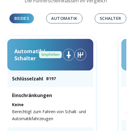
Die Führerscheinklassen im Vergleich
BEIDES
AUTOMATIK
SCHALTER
Automatik/
Empfohlen
Schalter
Schlüsselzahl
Sc
B197
Einschränkungen
E
Keine
N
Berechtigt zum Fahren von Schalt- und
Au
Automatikfahrzeugen
F