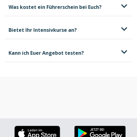
Was kostet ein Führerschein bei Euch?
Bietet Ihr Intensivkurse an?
kostenlosen und
unverbindlichen Beratungstermin
Kann ich Euer Angebot testen?
welche Kosten beim
Führerschein entstehen können, wovon sie
abhängen und wie du selbst Einfluss darauf
nehmen kannst