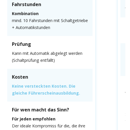
Fahrstunden
Al
Kombination
mind. 10 Fahrstunden mit Schaltgetriebe
P
+ Automatikstunden
Mu
Prüfung
K
Kann mit Automatik abgelegt werden
(Schaltprüfung entfällt)
Ke
gl
Kosten
F
Keine versteckten Kosten. Die
gleiche Führerscheinausbildung.
We
fa
Du
Für wen macht das Sinn?
Sc
Für jeden empfohlen
fa
Der ideale Kompromiss für die, die ihre