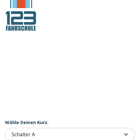
PKW Intensivkurse
bei der Nummer 1
- Über 60 Standorte
- Theorie in 7 Tagen
- Kursplätze limitiert
Wähle Deinen Kurs:
Schalter A