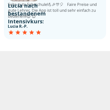
Lucia nach
Sehr gute Fahrschule!💪🎉🎊🎈 Faire Preise und
gute Lehrer. Die App ist toll und sehr einfach zu
bestandenem
bedienen!!😍 😊
Intensivkurs:
Lucia R.-P.