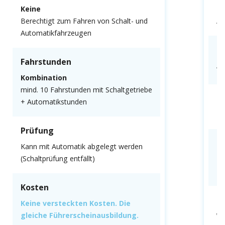
Keine
N
Berechtigt zum Fahren von Schalt- und
Au
Automatikfahrzeugen
F
Fahrstunden
Al
Kombination
mind. 10 Fahrstunden mit Schaltgetriebe
P
+ Automatikstunden
Mu
Prüfung
K
Kann mit Automatik abgelegt werden
(Schaltprüfung entfällt)
Ke
gl
Kosten
F
Keine versteckten Kosten. Die
gleiche Führerscheinausbildung.
We