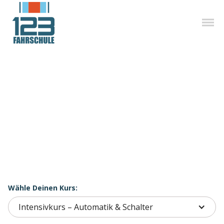
PKW Intensivkurse
bei der Nummer 1
- Über 60 Standorte
- Theorie in 7 Tagen
- Kursplätze limitiert
Wähle Deinen Kurs:
Intensivkurs – Automatik & Schalter