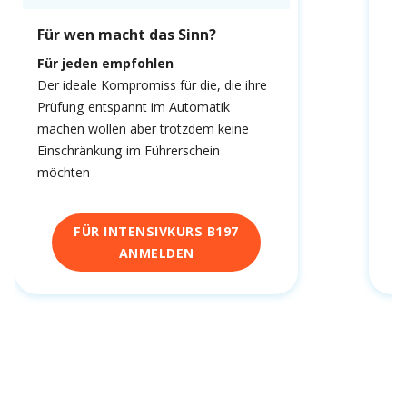
fa
Du
Für wen macht das Sinn?
Sc
Für jeden empfohlen
fa
Der ideale Kompromiss für die, die ihre
Prüfung entspannt im Automatik
machen wollen aber trotzdem keine
Einschränkung im Führerschein
möchten
FÜR INTENSIVKURS B197
ANMELDEN