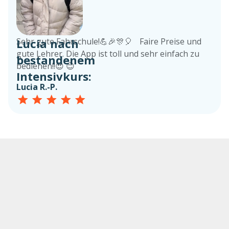
Lucia nach
Sehr gute Fahrschule!💪🎉🎊🎈 Faire Preise und
gute Lehrer. Die App ist toll und sehr einfach zu
bestandenem
bedienen!!😍 😊
Intensivkurs:
Lucia R.-P.