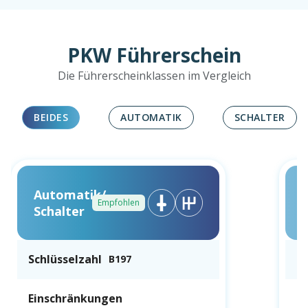
PKW Führerschein
Die Führerscheinklassen im Vergleich
BEIDES
AUTOMATIK
SCHALTER
Automatik/
Empfohlen
Schalter
Schlüsselzahl
Sc
B197
Einschränkungen
E