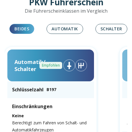
PKW Führerschein
Die Führerscheinklassen im Vergleich
BEIDES
AUTOMATIK
SCHALTER
Automatik/
Empfohlen
Schalter
Schlüsselzahl
Sc
B197
Einschränkungen
E
Keine
N
Berechtigt zum Fahren von Schalt- und
Au
Automatikfahrzeugen