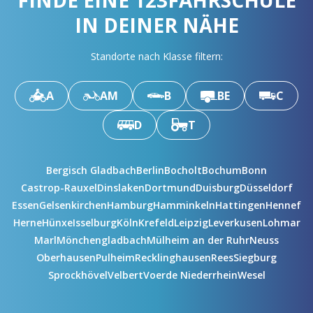
FINDE EINE 123FAHRSCHULE
IN DEINER NÄHE
Standorte nach Klasse filtern:
A
AM
B
BE
C
D
T
Bergisch Gladbach
Berlin
Bocholt
Bochum
Bonn
Castrop-Rauxel
Dinslaken
Dortmund
Duisburg
Düsseldorf
Essen
Gelsenkirchen
Hamburg
Hamminkeln
Hattingen
Hennef
Herne
Hünxe
Isselburg
Köln
Krefeld
Leipzig
Leverkusen
Lohmar
Marl
Mönchengladbach
Mülheim an der Ruhr
Neuss
Oberhausen
Pulheim
Recklinghausen
Rees
Siegburg
Sprockhövel
Velbert
Voerde Niederrhein
Wesel