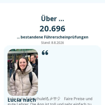
Über ...
20.696
... bestandene Führerscheinprüfungen
Stand:
8.8.2026
Lucia nach
Sehr gute Fahrschule!💪🎉🎊🎈 Faire Preise und
gute Lehrer. Die App ist toll und sehr einfach zu