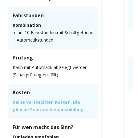
F
Fahrstunden
Al
Kombination
mind. 10 Fahrstunden mit Schaltgetriebe
P
+ Automatikstunden
Mu
Prüfung
K
Kann mit Automatik abgelegt werden
(Schaltprüfung entfällt)
Ke
gl
Kosten
F
Keine versteckten Kosten. Die
gleiche Führerscheinausbildung.
We
fa
Du
Für wen macht das Sinn?
Sc
Für jeden empfohlen