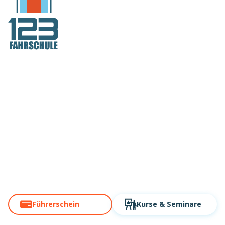
Deutschlands
Fahrschule Nr.1
in Mönchengladbach
Über 60 Standorte. Modern,
digital, schnell!
Führerschein
Kurse
& Seminare