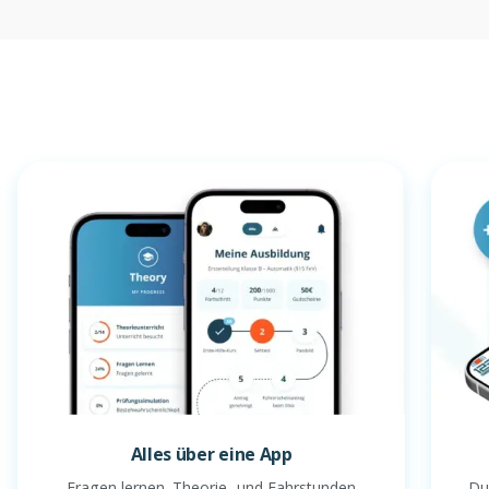
Alles über eine App
Fragen lernen. Theorie- und Fahrstunden
Du