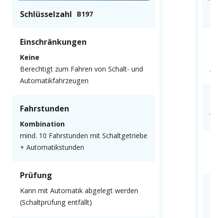
Schlüsselzahl
Sc
B197
Einschränkungen
E
Keine
N
Berechtigt zum Fahren von Schalt- und
Au
Automatikfahrzeugen
F
Fahrstunden
Al
Kombination
mind. 10 Fahrstunden mit Schaltgetriebe
P
+ Automatikstunden
Mu
Prüfung
K
Kann mit Automatik abgelegt werden
(Schaltprüfung entfällt)
Ke
gl