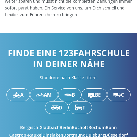
weiter sparen und musst nicht die kompletten Zahlungen immer
sofort parat haben. Ein Service von uns, um Dich schnell und
flexibel zum Führerschein zu bringen
FINDE EINE 123FAHRSCHULE
IN DEINER NÄHE
Standorte nach Klasse filtern:
A
AM
B
BE
C
D
T
Bergisch Gladbach
Berlin
Bocholt
Bochum
Bonn
Castrop-Rauxel
Dinslaken
Dortmund
Duisburg
Düsseldorf