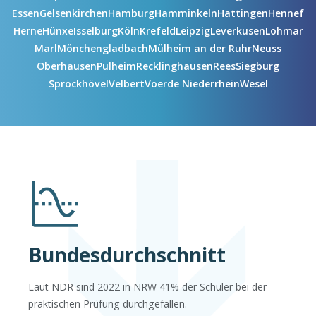
Essen
Gelsenkirchen
Hamburg
Hamminkeln
Hattingen
Hennef
Herne
Hünxe
Isselburg
Köln
Krefeld
Leipzig
Leverkusen
Lohmar
Marl
Mönchengladbach
Mülheim an der Ruhr
Neuss
Oberhausen
Pulheim
Recklinghausen
Rees
Siegburg
Sprockhövel
Velbert
Voerde Niederrhein
Wesel
Bundesdurchschnitt
Laut NDR sind 2022 in NRW 41% der Schüler bei der
praktischen Prüfung durchgefallen.