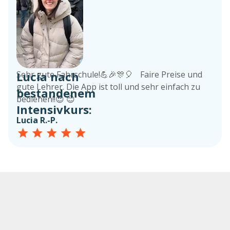
Lucia nach
Sehr gute Fahrschule!💪🎉🎊🎈 Faire Preise und
gute Lehrer. Die App ist toll und sehr einfach zu
bestandenem
bedienen!!😍 😊
Intensivkurs:
Lucia R.-P.