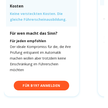
Kosten
F
Keine versteckten Kosten. Die
gleiche Führerscheinausbildung.
We
fa
Du
Für wen macht das Sinn?
Sc
Für jeden empfohlen
fa
Der ideale Kompromiss für die, die ihre
Prüfung entspannt im Automatik
machen wollen aber trotzdem keine
Einschränkung im Führerschein
möchten
FÜR B197 ANMELDEN