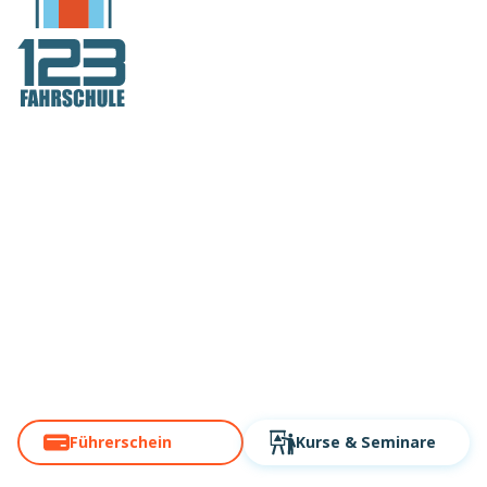
Deutschlands
Fahrschule Nr. 1
auch in Leipzig!
Über 60 Standorte. Modern,
digital, schnell!
Führerschein
Kurse
& Seminare