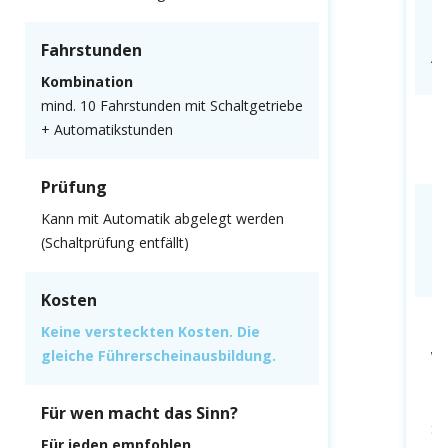
F
Fahrstunden
Al
Kombination
mind. 10 Fahrstunden mit Schaltgetriebe
P
+ Automatikstunden
Mu
Prüfung
K
Kann mit Automatik abgelegt werden
(Schaltprüfung entfällt)
Ke
gl
Kosten
F
Keine versteckten Kosten. Die
gleiche Führerscheinausbildung.
We
fa
Du
Für wen macht das Sinn?
Sc
Für jeden empfohlen