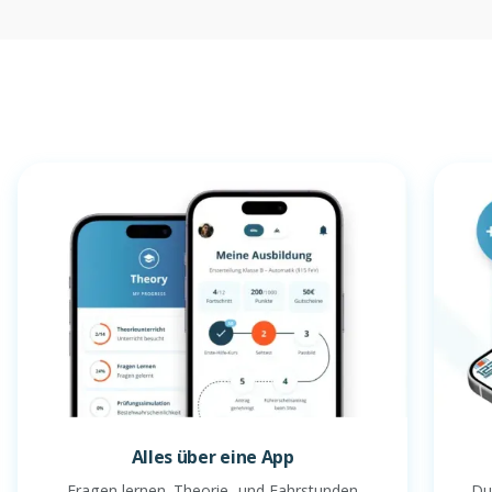
Alles über eine App
Fragen lernen. Theorie- und Fahrstunden
Du