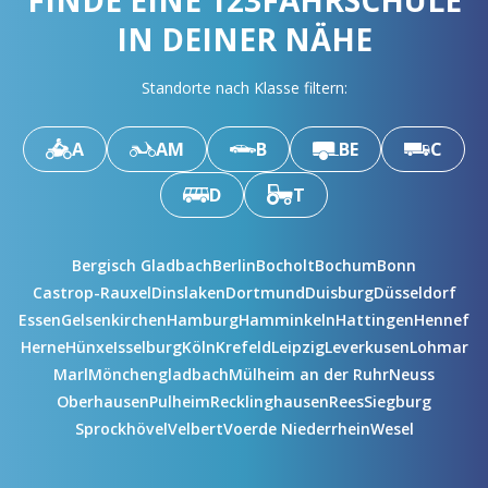
FINDE EINE 123FAHRSCHULE
IN DEINER NÄHE
Standorte nach Klasse filtern:
A
AM
B
BE
C
D
T
Bergisch Gladbach
Berlin
Bocholt
Bochum
Bonn
Castrop-Rauxel
Dinslaken
Dortmund
Duisburg
Düsseldorf
Essen
Gelsenkirchen
Hamburg
Hamminkeln
Hattingen
Hennef
Herne
Hünxe
Isselburg
Köln
Krefeld
Leipzig
Leverkusen
Lohmar
Marl
Mönchengladbach
Mülheim an der Ruhr
Neuss
Oberhausen
Pulheim
Recklinghausen
Rees
Siegburg
Sprockhövel
Velbert
Voerde Niederrhein
Wesel