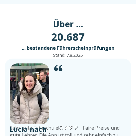
Über ...
20.687
... bestandene Führerscheinprüfungen
Stand:
7.8.2026
Lucia nach
Sehr gute Fahrschule!💪🎉🎊🎈 Faire Preise und
gute Lehrer. Die App ist toll und sehr einfach zu