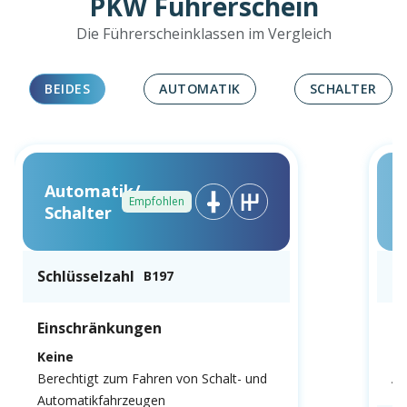
PKW Führerschein
Die Führerscheinklassen im Vergleich
BEIDES
AUTOMATIK
SCHALTER
Automatik/
Empfohlen
Schalter
Schlüsselzahl
Sc
B197
Einschränkungen
E
Keine
N
Berechtigt zum Fahren von Schalt- und
Au
Automatikfahrzeugen