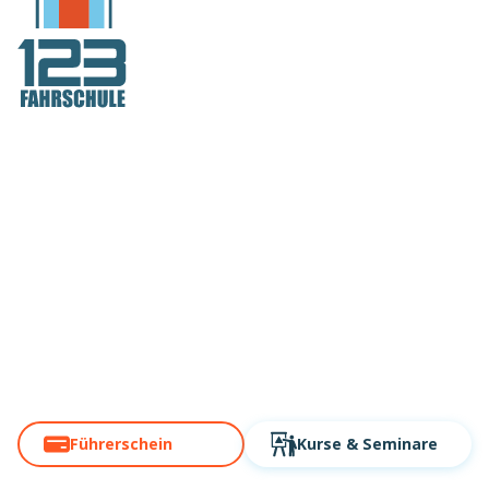
Deutschlands
Fahrschule Nr.1
auch in Krefeld
Über 60 Standorte. Modern,
digital, schnell!
Führerschein
Kurse
& Seminare