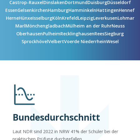
Castrop-Rauxel
Dinslaken
Dortmund
Duisburg
Düsseldorf
Essen
Gelsenkirchen
Hamburg
Hamminkeln
Hattingen
Hennef
Herne
Hünxe
Isselburg
Köln
Krefeld
Leipzig
Leverkusen
Lohmar
Marl
Mönchengladbach
Mülheim an der Ruhr
Neuss
Oberhausen
Pulheim
Recklinghausen
Rees
Siegburg
Sprockhövel
Velbert
Voerde Niederrhein
Wesel
Bundesdurchschnitt
Laut NDR sind 2022 in NRW 41% der Schüler bei der
praktischen Prüfung durchgefallen.