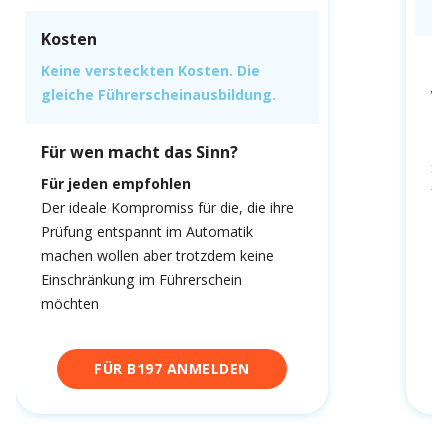
gl
Kosten
F
Keine versteckten Kosten. Die
gleiche Führerscheinausbildung.
We
fa
Du
Für wen macht das Sinn?
Sc
Für jeden empfohlen
fa
Der ideale Kompromiss für die, die ihre
Prüfung entspannt im Automatik
machen wollen aber trotzdem keine
Einschränkung im Führerschein
möchten
FÜR B197 ANMELDEN