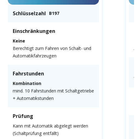
Schlüsselzahl
Sc
B197
Einschränkungen
E
Keine
N
Berechtigt zum Fahren von Schalt- und
Au
Automatikfahrzeugen
F
Fahrstunden
Al
Kombination
mind. 10 Fahrstunden mit Schaltgetriebe
P
+ Automatikstunden
Mu
Prüfung
K
Kann mit Automatik abgelegt werden
(Schaltprüfung entfällt)
Ke