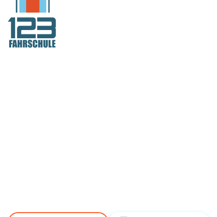
Deutschlands
Fahrschule Nr. 1
aus Köln - für Köln!
Über 60 Standorte. Modern,
digital, schnell!
Jetzt neu: Gratis
Simulatortraining