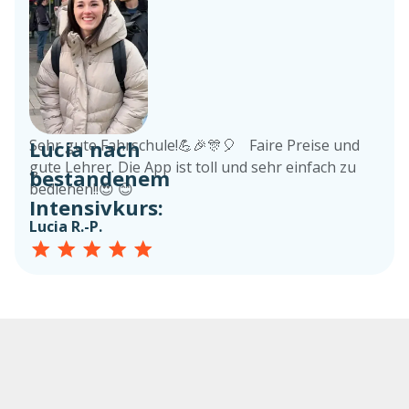
Lucia nach
Sehr gute Fahrschule!💪🎉🎊🎈 Faire Preise und
gute Lehrer. Die App ist toll und sehr einfach zu
bestandenem
bedienen!!😍 😊
Intensivkurs:
Lucia R.-P.