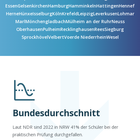
Essen
Gelsenkirchen
Hamburg
Hamminkeln
Hattingen
Hennef
Herne
Hünxe
Isselburg
Köln
Krefeld
Leipzig
Leverkusen
Lohmar
Marl
Mönchengladbach
Mülheim an der Ruhr
Neuss
Oberhausen
Pulheim
Recklinghausen
Rees
Siegburg
Sprockhövel
Velbert
Voerde Niederrhein
Wesel
Bundesdurchschnitt
Laut NDR sind 2022 in NRW 41% der Schüler bei der
praktischen Prüfung durchgefallen.