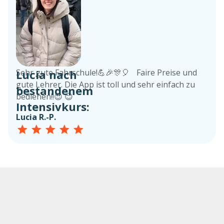
Lucia nach
Sehr gute Fahrschule!💪🎉🎊🎈 Faire Preise und
gute Lehrer. Die App ist toll und sehr einfach zu
bestandenem
bedienen!!😍 😊
Intensivkurs:
Lucia R.-P.