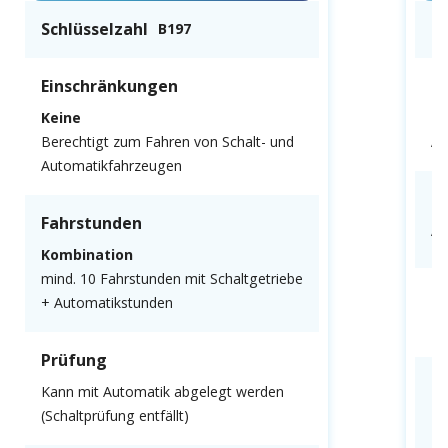
Schlüsselzahl
Sc
B197
Einschränkungen
E
Keine
N
Berechtigt zum Fahren von Schalt- und
Au
Automatikfahrzeugen
F
Fahrstunden
Al
Kombination
mind. 10 Fahrstunden mit Schaltgetriebe
P
+ Automatikstunden
Mu
Prüfung
K
Kann mit Automatik abgelegt werden
(Schaltprüfung entfällt)
Ke
gl