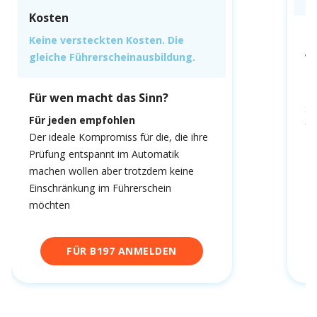
Kosten
F
Keine versteckten Kosten. Die
gleiche Führerscheinausbildung.
We
fa
Du
Für wen macht das Sinn?
Sc
Für jeden empfohlen
fa
Der ideale Kompromiss für die, die ihre
Prüfung entspannt im Automatik
machen wollen aber trotzdem keine
Einschränkung im Führerschein
möchten
FÜR B197 ANMELDEN