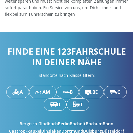
weiter sparen und musst nicht die kompletten Zahlungen immer
sofort parat haben. Ein Service von uns, um Dich schnell und
flexibel zum Führerschein zu bringen
FINDE EINE 123FAHRSCHULE
IN DEINER NÄHE
Standorte nach Klasse filtern:
A
AM
B
BE
C
D
T
Bergisch Gladbach
Berlin
Bocholt
Bochum
Bonn
Castrop-Rauxel
Dinslaken
Dortmund
Duisburg
Düsseldorf