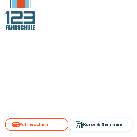
Deutschlands
Fahrschule Nr. 1
auch in Hamburg!
Über 60 Standorte. Modern,
digital, schnell!
Führerschein
Kurse
& Seminare