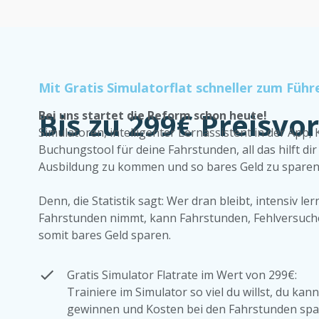
Mit Gratis Simulatorflat schneller zum Führ
Bis zu 299€ Preisvor
Bei uns startet die Reform schon heute!
Simulatoren, intelligenter Lernassistent in der App, 
Buchungstool für deine Fahrstunden, all das hilft dir
Ausbildung zu kommen und so bares Geld zu sparen
Denn, die Statistik sagt: Wer dran bleibt, intensiv l
Fahrstunden nimmt, kann Fahrstunden, Fehlversuch
somit bares Geld sparen.
Gratis Simulator Flatrate im Wert von 299€:
Trainiere im Simulator so viel du willst, du kann
gewinnen und Kosten bei den Fahrstunden spa