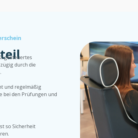
erschein
teil
KI gesteuertes
 zügig durch die
.
ernt und regelmäßig
e bei den Prüfungen und
st so Sicherheit
ren.