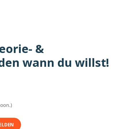
eorie- &
den wann du willst!
oon..)
ELDEN