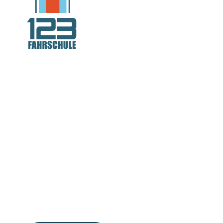
Deutschlands
Fahrschule Nr
auch in Hamb
Über 60 Standorte. Modern, digital, schnell!