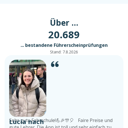
Über ...
20.689
... bestandene Führerscheinprüfungen
Stand:
7.8.2026
Lucia nach
Sehr gute Fahrschule!💪🎉🎊🎈 Faire Preise und
gute Lehrer. Die App ist toll und sehr einfach zu