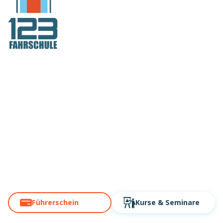
Deutschlands
Fahrschule Nr. 1
in Gelsenkirchen
Über 60 Standorte. Modern,
digital, schnell!
Führerschein
Kurse
& Seminare