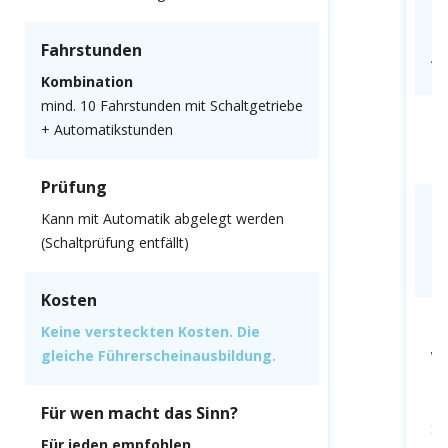
F
Fahrstunden
Al
Kombination
mind. 10 Fahrstunden mit Schaltgetriebe
P
+ Automatikstunden
Mu
Prüfung
K
Kann mit Automatik abgelegt werden
(Schaltprüfung entfällt)
Ke
gl
Kosten
F
Keine versteckten Kosten. Die
gleiche Führerscheinausbildung.
We
fa
Du
Für wen macht das Sinn?
Sc
Für jeden empfohlen