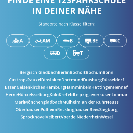
FINDE EINE 123FAHRSCHULE
IN DEINER NÄHE
Standorte nach Klasse filtern:
A
AM
B
BE
C
D
T
Bergisch Gladbach
Berlin
Bocholt
Bochum
Bonn
Castrop-Rauxel
Dinslaken
Dortmund
Duisburg
Düsseldorf
Essen
Gelsenkirchen
Hamburg
Hamminkeln
Hattingen
Hennef
Herne
Hünxe
Isselburg
Köln
Krefeld
Leipzig
Leverkusen
Lohmar
Marl
Mönchengladbach
Mülheim an der Ruhr
Neuss
Oberhausen
Pulheim
Recklinghausen
Rees
Siegburg
Sprockhövel
Velbert
Voerde Niederrhein
Wesel