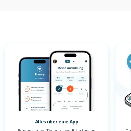
Alles über eine App
Fragen lernen. Theorie- und Fahrstunden
Du