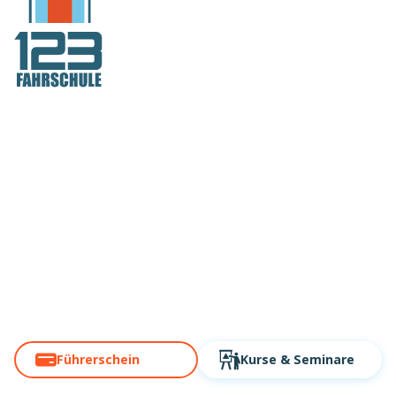
Deutschlands
Fahrschule Nr. 1
auch in Dortmund
Über 60 Standorte. Modern,
digital, schnell!
Führerschein
Kurse
& Seminare