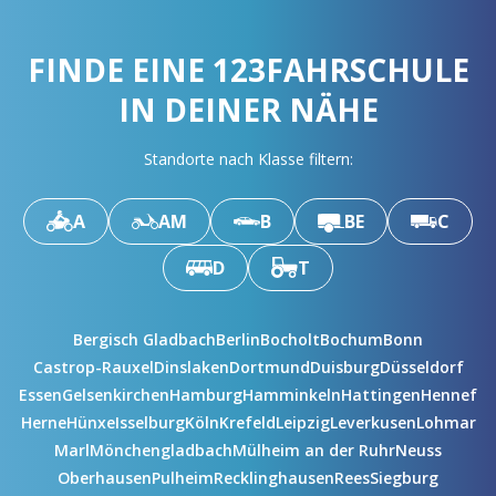
FINDE EINE 123FAHRSCHULE
IN DEINER NÄHE
Standorte nach Klasse filtern:
A
AM
B
BE
C
D
T
Bergisch Gladbach
Berlin
Bocholt
Bochum
Bonn
Castrop-Rauxel
Dinslaken
Dortmund
Duisburg
Düsseldorf
Essen
Gelsenkirchen
Hamburg
Hamminkeln
Hattingen
Hennef
Herne
Hünxe
Isselburg
Köln
Krefeld
Leipzig
Leverkusen
Lohmar
Marl
Mönchengladbach
Mülheim an der Ruhr
Neuss
Oberhausen
Pulheim
Recklinghausen
Rees
Siegburg