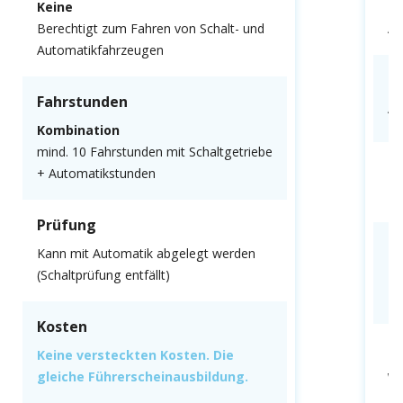
Keine
N
Berechtigt zum Fahren von Schalt- und
Au
Automatikfahrzeugen
F
Fahrstunden
Al
Kombination
mind. 10 Fahrstunden mit Schaltgetriebe
P
+ Automatikstunden
Mu
Prüfung
K
Kann mit Automatik abgelegt werden
(Schaltprüfung entfällt)
Ke
gl
Kosten
F
Keine versteckten Kosten. Die
gleiche Führerscheinausbildung.
We
fa