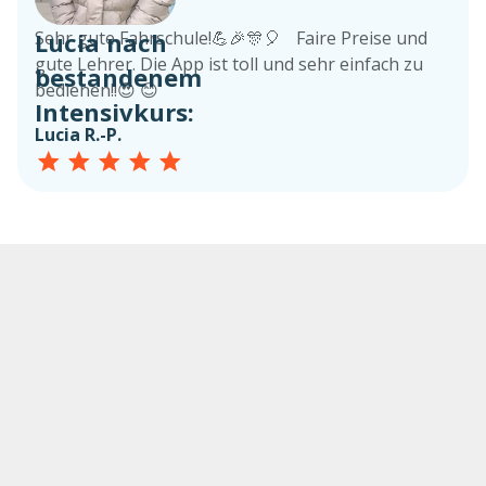
Lucia nach
Sehr gute Fahrschule!💪🎉🎊🎈 Faire Preise und
gute Lehrer. Die App ist toll und sehr einfach zu
bestandenem
bedienen!!😍 😊
Intensivkurs:
Lucia R.-P.