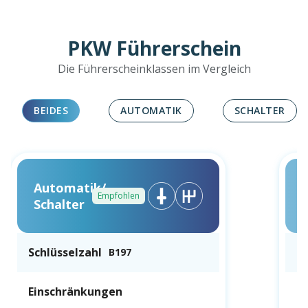
PKW Führerschein
Die Führerscheinklassen im Vergleich
BEIDES
AUTOMATIK
SCHALTER
Automatik/
Empfohlen
Schalter
Schlüsselzahl
Sc
B197
Einschränkungen
E