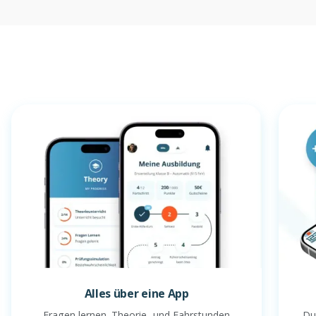
Alles über eine App
Fragen lernen. Theorie- und Fahrstunden
Du