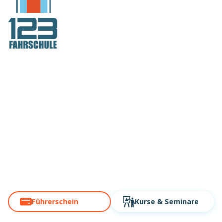
Deutschlands
Fahrschule Nr. 1
auch in Dortmund
Über 60 Standorte. Modern,
digital, schnell!
Führerschein
Kurse
& Seminare