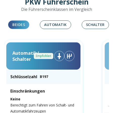
PKW Führerschein
Die Führerscheinklassen im Vergleich
BEIDES
AUTOMATIK
SCHALTER
Automatik/
Empfohlen
Schalter
Schlüsselzahl
Sc
B197
Einschränkungen
E
Keine
N
Berechtigt zum Fahren von Schalt- und
Au
Automatikfahrzeugen