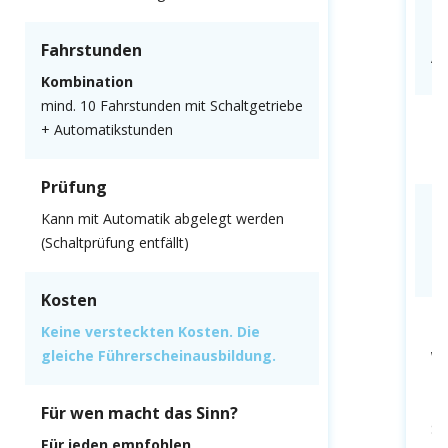
F
Fahrstunden
Al
Kombination
mind. 10 Fahrstunden mit Schaltgetriebe
P
+ Automatikstunden
Mu
Prüfung
K
Kann mit Automatik abgelegt werden
(Schaltprüfung entfällt)
Ke
gl
Kosten
F
Keine versteckten Kosten. Die
gleiche Führerscheinausbildung.
We
fa
Du
Für wen macht das Sinn?
Sc
Für jeden empfohlen