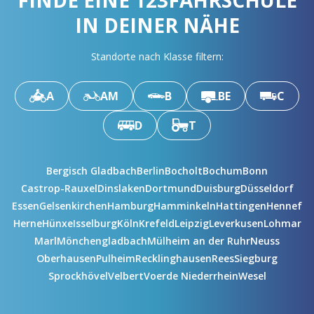
FINDE EINE 123FAHRSCHULE
IN DEINER NÄHE
Standorte nach Klasse filtern:
A
AM
B
BE
C
D
T
Bergisch Gladbach
Berlin
Bocholt
Bochum
Bonn
Castrop-Rauxel
Dinslaken
Dortmund
Duisburg
Düsseldorf
Essen
Gelsenkirchen
Hamburg
Hamminkeln
Hattingen
Hennef
Herne
Hünxe
Isselburg
Köln
Krefeld
Leipzig
Leverkusen
Lohmar
Marl
Mönchengladbach
Mülheim an der Ruhr
Neuss
Oberhausen
Pulheim
Recklinghausen
Rees
Siegburg
Sprockhövel
Velbert
Voerde Niederrhein
Wesel