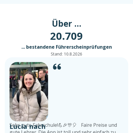
Über ...
20.709
... bestandene Führerscheinprüfungen
Stand:
10.8.2026
Lucia nach
Sehr gute Fahrschule!💪🎉🎊🎈 Faire Preise und
gute Lehrer. Die App ist toll und sehr einfach zu