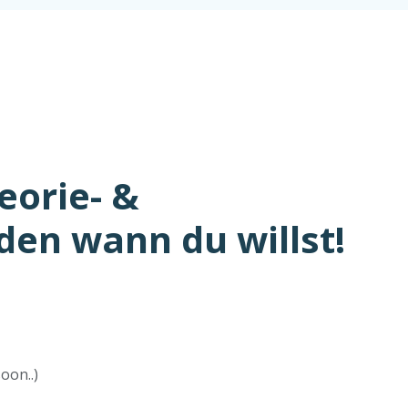
eorie- &
den wann du willst!
oon..)