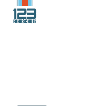
Deutschlands
Fahrschule Nr
auch in Dor
Über 60 Standorte. Modern, digital, schnell!