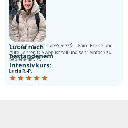
Lucia nach
Sehr gute Fahrschule!💪🎉🎊🎈 Faire Preise und
gute Lehrer. Die App ist toll und sehr einfach zu
bestandenem
bedienen!!😍 😊
Intensivkurs:
Lucia R.-P.