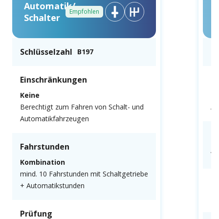
Automatik/
Empfohlen
Schalter
Schlüsselzahl
Sc
B197
Einschränkungen
E
Keine
N
Berechtigt zum Fahren von Schalt- und
Au
Automatikfahrzeugen
F
Fahrstunden
Al
Kombination
mind. 10 Fahrstunden mit Schaltgetriebe
P
+ Automatikstunden
Mu
Prüfung