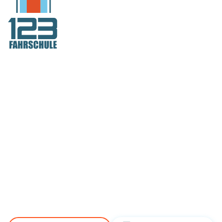
Deutschlands
Fahrschule Nr.1
auch in Berlin!
Über 60 Standorte. Modern,
digital, schnell!
Jetzt neu: Gratis
Simulatortraining