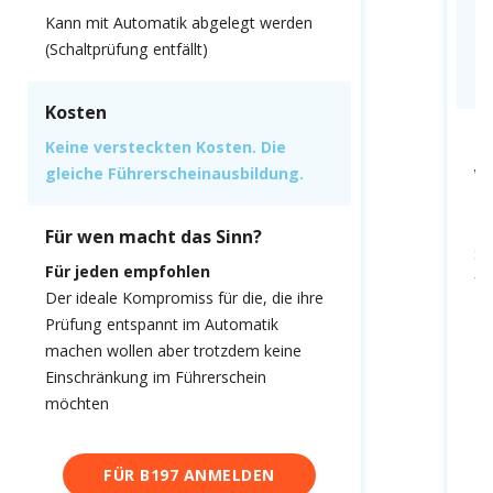
K
Kann mit Automatik abgelegt werden
(Schaltprüfung entfällt)
Ke
gl
Kosten
F
Keine versteckten Kosten. Die
gleiche Führerscheinausbildung.
We
fa
Du
Für wen macht das Sinn?
Sc
Für jeden empfohlen
fa
Der ideale Kompromiss für die, die ihre
Prüfung entspannt im Automatik
machen wollen aber trotzdem keine
Einschränkung im Führerschein
möchten
FÜR B197 ANMELDEN