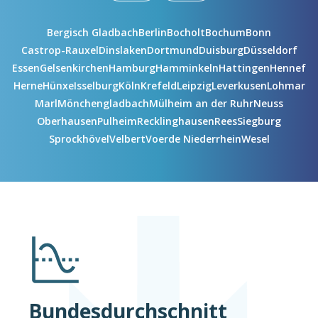
Bergisch Gladbach
Berlin
Bocholt
Bochum
Bonn
Castrop-Rauxel
Dinslaken
Dortmund
Duisburg
Düsseldorf
Essen
Gelsenkirchen
Hamburg
Hamminkeln
Hattingen
Hennef
Herne
Hünxe
Isselburg
Köln
Krefeld
Leipzig
Leverkusen
Lohmar
Marl
Mönchengladbach
Mülheim an der Ruhr
Neuss
Oberhausen
Pulheim
Recklinghausen
Rees
Siegburg
Sprockhövel
Velbert
Voerde Niederrhein
Wesel
Bundesdurchschnitt