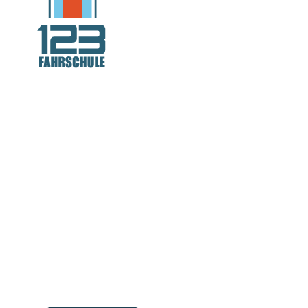
Deutschlands
Fahrschule Nr
auch in Berlin
Über 60 Standorte. Modern, digital, schnell!