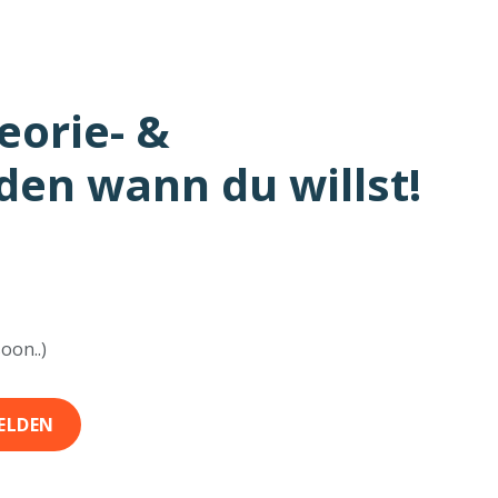
eorie- &
den wann du willst!
oon..)
ELDEN