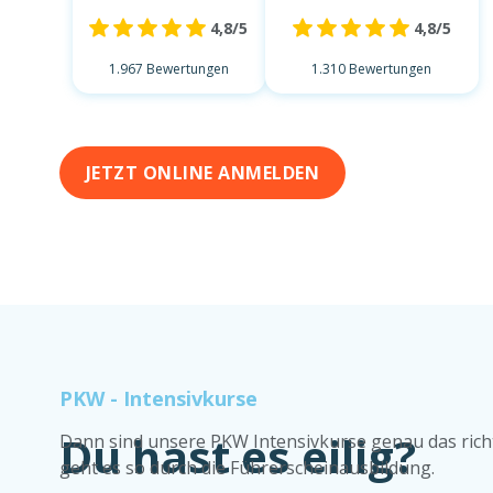
4,8/5
4,8/5
1.967 Bewertungen
1.310 Bewertungen
JETZT ONLINE ANMELDEN
PKW - Intensivkurse
Du hast es eilig?
Dann sind unsere PKW Intensivkurse genau das richt
geht es so durch die Führerscheinausbildung.