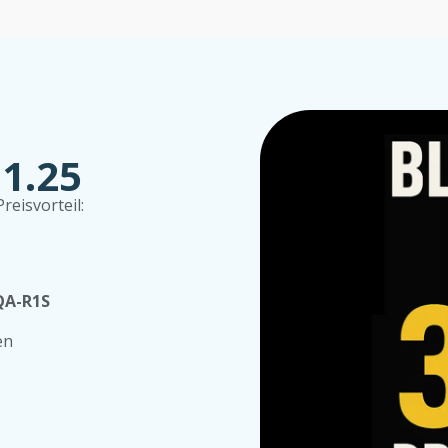
11.25
reisvorteil:
QA-R1S
en