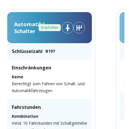
Automatik/
Empfohlen
Schalter
Schlüsselzahl
Sc
B197
Einschränkungen
E
Keine
N
Berechtigt zum Fahren von Schalt- und
Au
Automatikfahrzeugen
F
Fahrstunden
Al
Kombination
mind. 10 Fahrstunden mit Schaltgetriebe
P