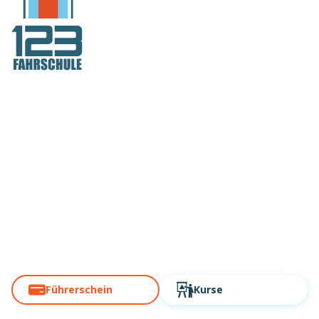
Deutschlands
größte
Fahrschule!
Über 60 Standorte. Modern,
digital, schnell!
Führerschein
Kurse