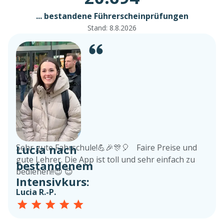
... bestandene Führerscheinprüfungen
Stand:
8.8.2026
Lucia nach
Sehr gute Fahrschule!💪🎉🎊🎈 Faire Preise und
gute Lehrer. Die App ist toll und sehr einfach zu
bestandenem
bedienen!!😍 😊
Intensivkurs:
Lucia R.-P.