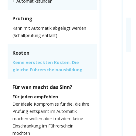
+ Automatikstunden
Mu
Prüfung
K
Kann mit Automatik abgelegt werden
(Schaltprüfung entfällt)
Ke
gl
Kosten
F
Keine versteckten Kosten. Die
gleiche Führerscheinausbildung.
We
fa
Du
Für wen macht das Sinn?
Sc
Für jeden empfohlen
fa
Der ideale Kompromiss für die, die ihre
Prüfung entspannt im Automatik
machen wollen aber trotzdem keine
Einschränkung im Führerschein
möchten