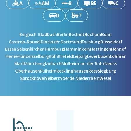
A
AM
B
BE
C
D
T
Bergisch Gladbach
Berlin
Bocholt
Bochum
Bonn
Castrop-Rauxel
Dinslaken
Dortmund
Duisburg
Düsseldorf
Essen
Gelsenkirchen
Hamburg
Hamminkeln
Hattingen
Hennef
Herne
Hünxe
Isselburg
Köln
Krefeld
Leipzig
Leverkusen
Lohmar
Marl
Mönchengladbach
Mülheim an der Ruhr
Neuss
Oberhausen
Pulheim
Recklinghausen
Rees
Siegburg
Sprockhövel
Velbert
Voerde Niederrhein
Wesel