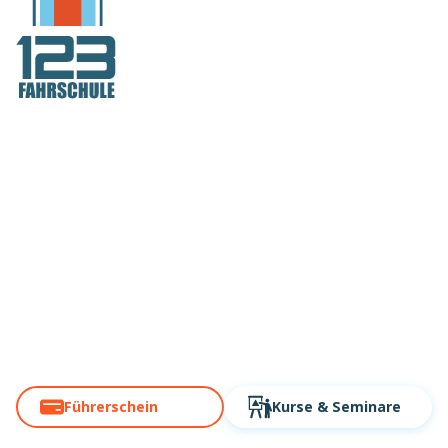
Deutschlands
Fahrschule Nr. 1
in Deiner Nähe!
Über 60 Standorte. Modern,
digital, schnell!
Führerschein
Kurse
& Seminare