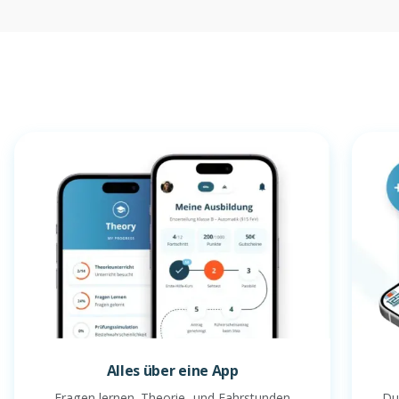
Alles über eine App
Fragen lernen. Theorie- und Fahrstunden
Du