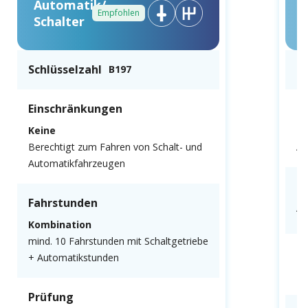
Automatik/
Empfohlen
Schalter
Schlüsselzahl
Sc
B197
Einschränkungen
E
Keine
N
Berechtigt zum Fahren von Schalt- und
Au
Automatikfahrzeugen
F
Fahrstunden
Al
Kombination
mind. 10 Fahrstunden mit Schaltgetriebe
P
+ Automatikstunden
Mu
Prüfung