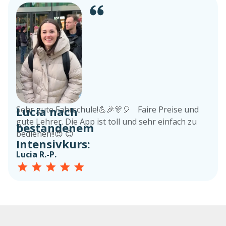
Lucia nach
Sehr gute Fahrschule!💪🎉🎊🎈 Faire Preise und
gute Lehrer. Die App ist toll und sehr einfach zu
bestandenem
bedienen!!😍 😊
Intensivkurs:
Lucia R.-P.