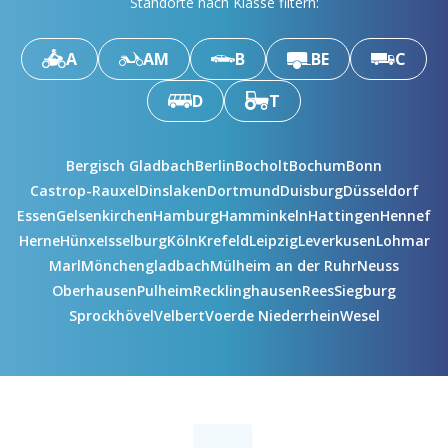
Standorte nach Klasse filtern:
A
AM
B
BE
C
D
T
Bergisch Gladbach
Berlin
Bocholt
Bochum
Bonn
Castrop-Rauxel
Dinslaken
Dortmund
Duisburg
Düsseldorf
Essen
Gelsenkirchen
Hamburg
Hamminkeln
Hattingen
Hennef
Herne
Hünxe
Isselburg
Köln
Krefeld
Leipzig
Leverkusen
Lohmar
Marl
Mönchengladbach
Mülheim an der Ruhr
Neuss
Oberhausen
Pulheim
Recklinghausen
Rees
Siegburg
Sprockhövel
Velbert
Voerde Niederrhein
Wesel