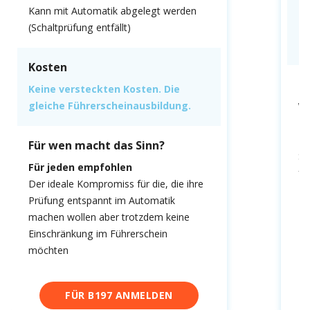
K
Kann mit Automatik abgelegt werden
(Schaltprüfung entfällt)
Ke
gl
Kosten
F
Keine versteckten Kosten. Die
gleiche Führerscheinausbildung.
We
fa
Du
Für wen macht das Sinn?
Sc
Für jeden empfohlen
fa
Der ideale Kompromiss für die, die ihre
Prüfung entspannt im Automatik
machen wollen aber trotzdem keine
Einschränkung im Führerschein
möchten
FÜR B197 ANMELDEN