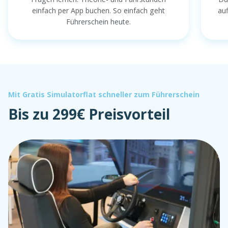
einfach per App buchen. So einfach geht
au
Führerschein heute.
Mit Gratis Simulatorflat schneller zum Führerschein
Bis zu 299€ Preisvorteil